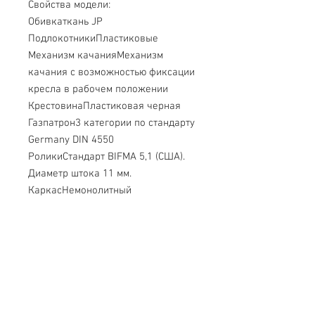
Cвойства модели:
Обивкаткань JP
ПодлокотникиПластиковые
Механизм качанияМеханизм 
качания с возможностью фиксации 
кресла в рабочем положении
КрестовинаПластиковая черная
Газпатрон3 категории по стандарту 
Germany DIN 4550
РоликиСтандарт BIFMA 5,1 (США). 
Диаметр штока 11 мм.
КаркасНемонолитный
Набивка креслаСтандартный 
поролон плотности 25-40 кг/м3
Рекомендованная максимальная 
нагрузка120 кг.
Срок гарантии2 года