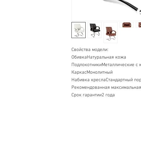
Cвойства модели:
ОбивкаНатуральная кожа
ПодлокотникиМеталлические с 
КаркасMонолитный
Набивка креслаСтандартный пор
Рекомендованная максимальная 
Срок гарантии2 года