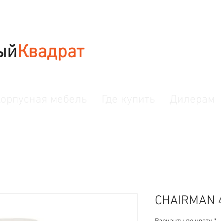
ый
Квадрат
орпусная мебель
Где купить
Дилерам
CHAIRMAN 