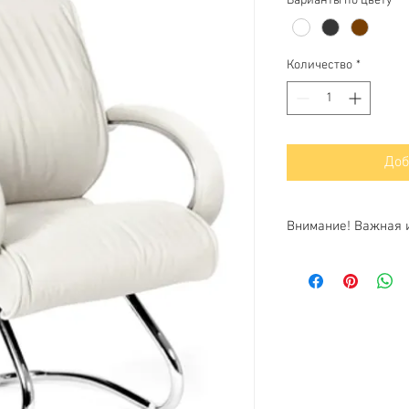
Варианты по цвету
*
Количество
*
Доб
Внимание! Важная 
Цены на сайте - неко
Пожалуйста, уточнит