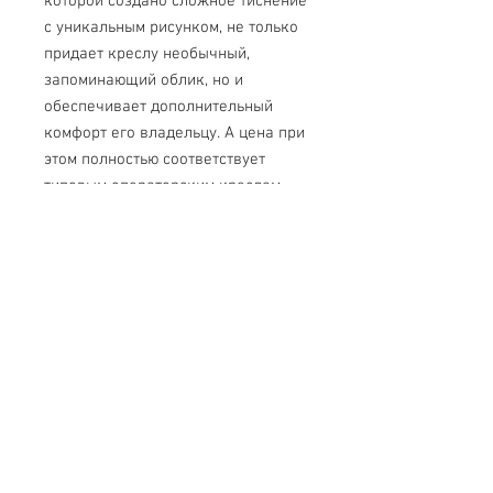
которой создано сложное тиснение 
с уникальным рисунком, не только 
придает креслу необычный, 
запоминающий облик, но и 
обеспечивает дополнительный 
комфорт его владельцу. А цена при 
этом полностью соответствует 
типовым операторским креслам.
Характеристики
Обивка
Ткань
Внимание! Важная
стандарт
информация!
Подлокотники
Пластиковые
Цены на сайте - некорректны!
Пожалуйста, уточните стоимость у
Механизм
Механизм
менеджера!
качания
регулировки
Свяжитесь с нами
кресла по